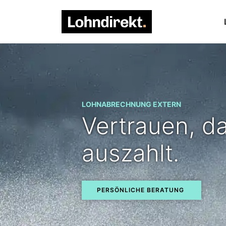
LOHN­AB­RECH­NUNG EXTERN
Ver­trauen, d
aus­zahlt.
PERSÖN­LICHE BE­RATUNG