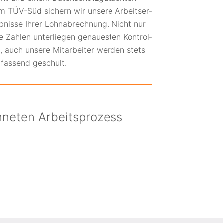
m TÜV-Süd sichern wir unsere Arbeits­er­
b­nisse Ihrer Lohn­­ab­rech­nung. Nicht nur
re Zahlen unter­liegen genau­es­ten Kon­trol­
n, auch unsere Mit­­arbei­ter werden stets
­­fassend geschult.
neten Arbeits­prozess