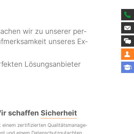
machen wir zu unserer per­
uf­merk­sam­keit unseres Ex­
fekten Lösungs­an­bieter
ir schaffen
Sicher­heit
 einem zertifi­zierten Qua­litäts­­manage­­
nt und einem Daten­­schutzgut­achten