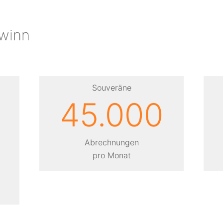
ewinn
Souveräne
45.000
Abrech­nungen
pro Monat