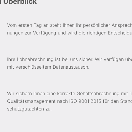
m Überblick
Vom ersten Tag an steht Ihnen Ihr per­sön­licher An­sprech
nungen zur Ver­fügung und wird die richtigen Ent­schei­dun
Ihre Lohn­ab­rechnung ist bei uns sicher. Wir ver­fügen ü
mit ver­schlüs­seltem Daten­aus­tausch.
Wir sichern Ihnen eine korrekte Gehalts­ab­rech­nung mit
Qualitätsmanagement nach ISO 9001:2015 für den Stan
schutz­gut­achten zu.