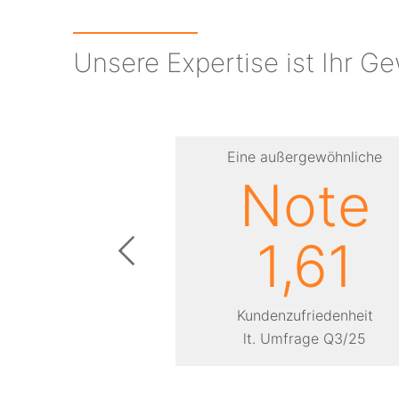
Unsere Ex­pertise ist Ihr G
Über
Eine außergewöhnliche
25
Note
1,61
Erfahrung
­weiter Partner
Kunden­zufrieden­heit
lt. Umfrage Q3/25