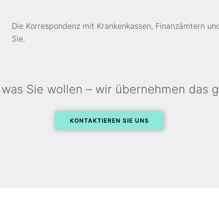
Die Korres­pondenz mit Kranken­kassen, Finanz­ämtern un
Sie.
 was Sie wollen – wir über­nehmen das g
KONTAKTIEREN SIE UNS