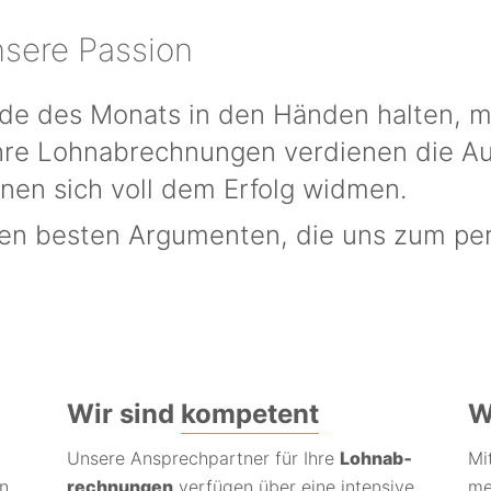
nsere Passion
 Ende des Monats in den Händen halten, 
 Ihre Lohn­ab­rech­nungen ver­dienen die A
en sich voll dem Er­folg widmen.
en besten Argu­menten, die uns zum per­
Wir sind
kompetent
W
Unsere An­­sprech­­partner für Ihre
Lohn­­ab­
Mit
rn
rech­nungen
ver­fügen über eine intensive
me