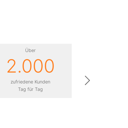
Über
Übe
2.000
2
zufriedene Kunden
Jahre Er
Tag für Tag
als bundes­wei