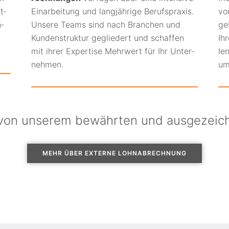
t­
Ein­­arbeit­ung und lang­­jährige Berufs­­praxis.
vo
n­
Unsere Teams sind nach Branchen und
ge
Kunden­­struk­tur ge­gliedert und schaffen
Ih
mit ihrer Ex­pertise Mehr­­wert für Ihr Unter­
le
nehmen.
um
von unserem bewährten und aus­gezeich­
MEHR ÜBER EXTERNE LOHNABRECHNUNG