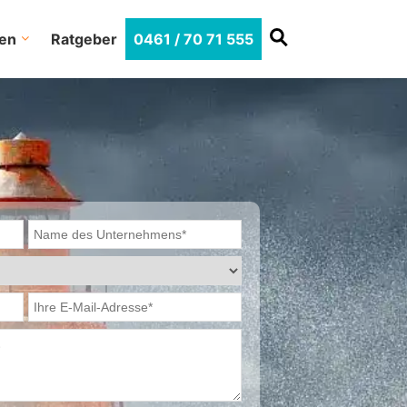
en
Ratgeber
0461 / 70 71 555