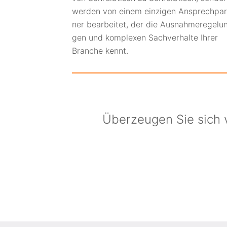
wer­den von einem einzigen An­­sprech­­par
ner be­ar­beitet, der die Aus­­nahme­re­gelu
gen und kom­plexen Sach­­verhalte Ihrer
Branche kennt.
Überzeugen Sie sich 