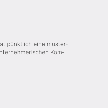
t pünkt­lich eine muster­
 unter­nehmer­ischen Kom­