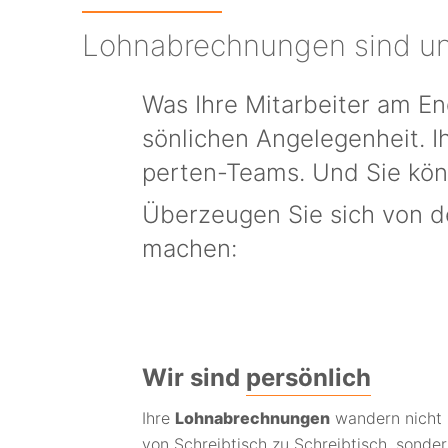
Lohn­ab­rech­nun­gen sind u
Was Ihre Mit­ar­bei­ter am
sön­lichen An­ge­legen­heit.
perten-Teams. Und Sie könn
Über­zeugen Sie sich von d
machen:
Wir sind
per­sönlich
Ihre
Lohn­­ab­­rech­nun­­gen
wandern nicht
von Schreib­­tisch zu Schreib­tisch, son­de