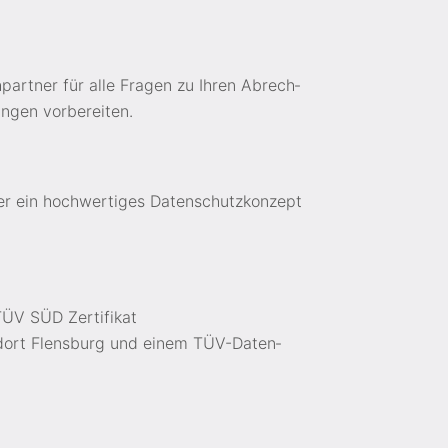
­partner für alle Fragen zu Ihren Ab­rech­
­gen vor­berei­ten.
ber ein hoch­wertiges Daten­schutz­konzept
 TÜV SÜD Zertifikat
dort Flensburg und einem TÜV-Daten­