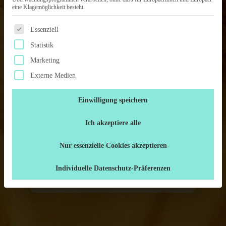
eine Klagemöglichkeit besteht.
Es folgt eine Liste der Service-Gruppen, für die eine Einwilligung 
Essenziell
Statistik
Marketing
Externe Medien
Ich habe die
Datenschutzerklärung
Einwilligung speichern
gelesen
Ich akzeptiere alle
Nur essenzielle Cookies akzeptieren
Individuelle Datenschutz-Präferenzen