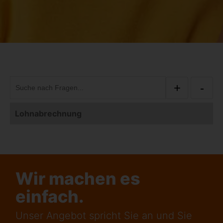
+
-
Lohnabrechnung
Wir machen es
einfach.
Unser Angebot spricht Sie an und Sie