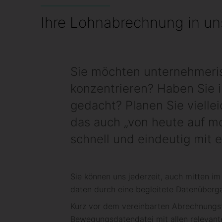
Ihre Lohn­ab­rechnung in 
Sie möchten unter­nehmer­i
konzen­trieren? Haben Sie
gedacht? Planen Sie viellei
das auch „von heute auf mo
schnell und ein­deutig mit e
Sie können uns jederzeit, auch mitten im 
daten durch eine be­gleitete Daten­über­g
Kurz vor dem ver­ein­barten Ab­rechnungs­
Be­wegungs­daten­datei mit allen relevant