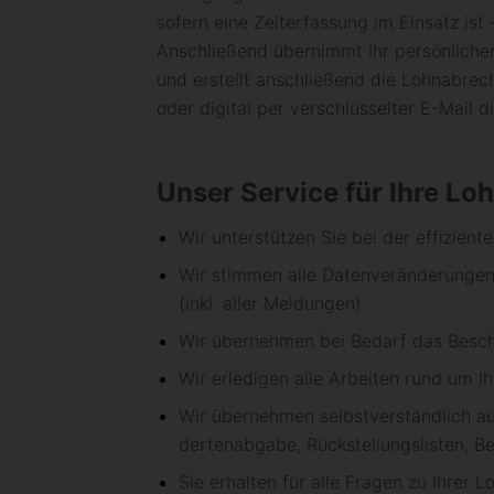
sofern eine Zeit­erfas­sung im Ein­satz ist
An­schließend über­nimmt Ihr persön­licher
und erstellt an­schließend die Lohn­ab­rec
oder digital per ver­schlüssel­ter E-Mail d
Unser Service für Ihre Loh
Wir unter­stützen Sie bei der effizient
Wir stimmen alle Daten­ver­änder­unge
(inkl. aller Meldungen).
Wir über­nehmen bei Bedarf das Be­sch
Wir erledigen alle Arbeiten rund um I
Wir über­nehmen selbst­ver­ständ­lich a
derten­abgabe, Rück­stellungs­listen, Be
Sie erhalten für alle Fragen zu Ihrer 