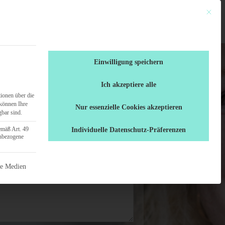
Mit dies
en
Ratgeber
0461 / 70 71 555
Einwilligung speichern
Ich akzeptiere alle
ionen über die
können Ihre
Nur essenzielle Cookies akzeptieren
gbar sind.
emäß Art. 49
Individuelle Datenschutz-Präferenzen
enbezogene
 nicht abgewählt werden.
ne Medien