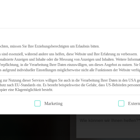
Leistungen
HR-Software
Über uns
Referenz
chten, müssen Sie Ihre Erziehungsberechtigten um Erlaubnis bitten.
sind essenziell, während andere uns helfen, diese Website und Ihre Erfahrung zu verbessern.
nalisierte Anzeigen und Inhalte oder die Messung von Anzeigen und Inhalten.
Weitere Informat
RN?
ANGEBOT ANFORDERN
Verpflichtung, in die Verarbeitung Ihrer Daten einzuwilligen, um dieses Angebot zu nutzen.
Sie 
ss aufgrund individueller Einstellungen möglicherweise nicht alle Funktionen der Website verfü
tung out­
g zur Nutzung dieser Services willigen Sie auch in die Verarbeitung Ihrer Daten in den USA g
hutz nach EU-Standards ein. Es besteht beispielsweise die Gefahr, dass US-Behörden person
 so
äer eine Klagemöglichkeit besteht.
g erteilt werden kann. Die erste Service-Gruppe ist essenziell und kann
Marketing
Exter