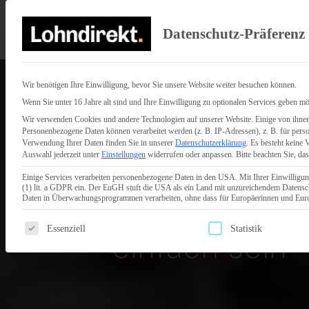
Datenschutz-Präferenz
Wir benötigen Ihre Einwilligung, bevor Sie unsere Website weiter besuchen können.
Wenn Sie unter 16 Jahre alt sind und Ihre Einwilligung zu optionalen Services geben mö
Wir verwenden Cookies und andere Technologien auf unserer Website. Einige von ihnen 
Personenbezogene Daten können verarbeitet werden (z. B. IP-Adressen), z. B. für perso
LOHN­AB­RECHNUNG – WIE GEHT´S EXTE
Verwendung Ihrer Daten finden Sie in unserer
Datenschutzerklärung
.
Es besteht keine 
Auswahl jederzeit unter
Einstellungen
widerrufen oder anpassen.
Bitte beachten Sie, da
Lohn­buch­hal
Einige Services verarbeiten personenbezogene Daten in den USA. Mit Ihrer Einwilligun
(1) lit. a GDPR ein. Der EuGH stuft die USA als ein Land mit unzureichendem Datensc
sourcen kann
Daten in Überwachungsprogrammen verarbeiten, ohne dass für Europäerinnen und Europ
Es folgt eine Liste der Service-Gruppen, für die eine Einwilligun
Essenziell
Statistik
einfach sein