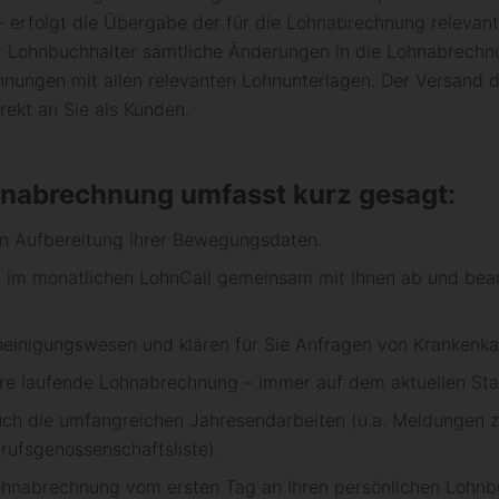
 – erfolgt die Über­gabe der für die Lohn­abrech­nung relevan­
 Lohn­buch­halter sämtliche Än­derungen in die Lohn­abrech­nu
h­nun­gen mit allen relevan­ten Lohn­unter­lagen. Der Ver­sand
irekt an Sie als Kunden.
n­ab­rech­nung umfasst kurz­ gesagt:
en Auf­berei­tung Ihrer Be­wegungs­daten.
n im monatlichen Lohn­Call gemeinsam mit Ihnen ab und bearbe
einigungs­wesen und klären für Sie An­fragen von Kranken­ka
hre lauf­ende Lohn­abrech­nung – immer auf dem aktuellen St
uch die um­fang­reichen Jahres­end­arbeiten (u.a. Meldungen z
rufs­genossen­schafts­liste).
Lohn­abrech­nung vom ersten Tag an Ihren persön­lichen Lohn­