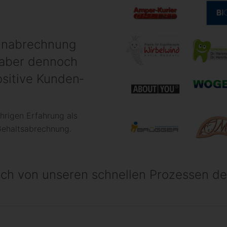
n­ab­rech­nung
 aber dennoch
ositive Kunden­
ährigen Erfahrung als
Gehaltsabrechnung.
ich von unseren schnellen Prozessen de