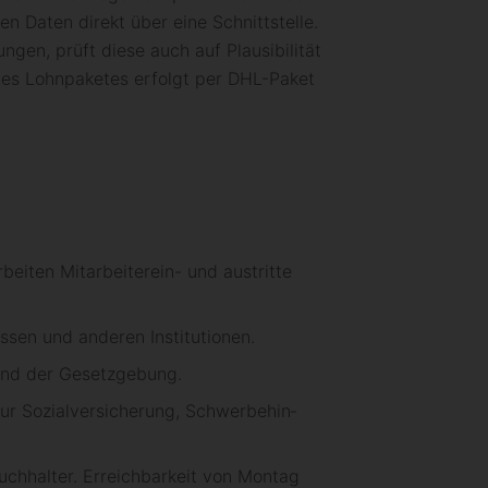
ten Daten direkt über eine Schnitt­stelle.
ngen, prüft diese auch auf Plau­sibilität
 des Lohn­paketes er­folgt per DHL-Paket
iten Mit­arbeiter­ein- und austritte
ssen und anderen Institutionen.
and der Gesetz­gebung.
ur Sozial­ver­sicherung, Schwer­behin­
buch­halter. Erreichbarkeit von Montag