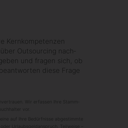
hre Kern­kompetenzen
über Out­sourcing nach­
­geben und fragen sich, ob
 beant­worten diese Frage
­ver­trauen. Wir er­fassen Ihre Stamm­
uch­halter vor.
 eine auf Ihre Bedürf­nisse ab­gestimmte
oder Urlaubs­geld­anspruch. Teil­weise –