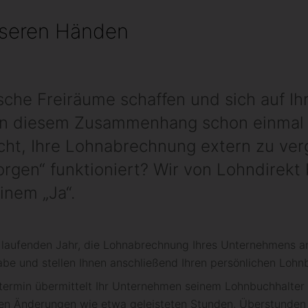
unseren Händen
sche Frei­räume schaffen und sich auf I
 in diesem Zusammen­hang schon einmal 
cht, Ihre Lohn­ab­rechnung extern zu ver
rgen“ funktioniert? Wir von Lohn­direkt
inem „Ja“.
lauf­enden Jahr, die Lohn­ab­rechnung Ihres Unter­nehmens an
abe und stellen Ihnen an­schließend Ihren persön­lichen Lohn­b
termin über­mittelt Ihr Unter­nehmen seinem Lohn­buch­halter
en Än­derun­gen wie etwa geleis­teten Stunden, Über­stunden 