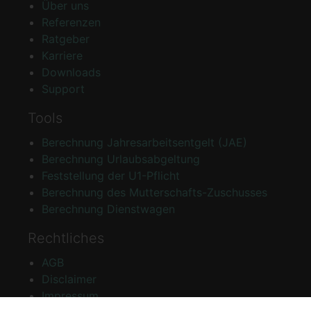
Über uns
Referenzen
Ratgeber
Karriere
Downloads
Support
Tools
Berechnung Jahresarbeitsentgelt (JAE)
Berechnung Urlaubsabgeltung
Feststellung der U1-Pflicht
Berechnung des Mutterschafts-Zuschusses
Berechnung Dienstwagen
Rechtliches
AGB
Disclaimer
Impressum