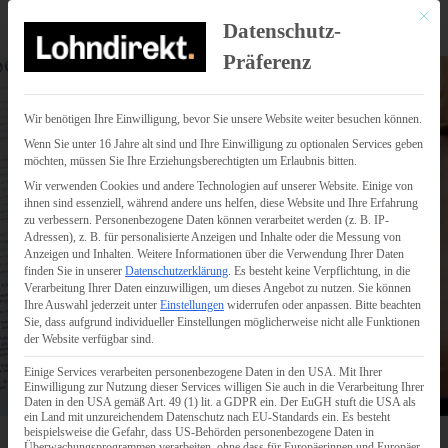
Mit di
Datenschutz-
Präferenz
Wir benötigen Ihre Einwilligung, bevor Sie unsere Website weiter besuchen können.
Wenn Sie unter 16 Jahre alt sind und Ihre Einwilligung zu optionalen Services geben
möchten, müssen Sie Ihre Erziehungsberechtigten um Erlaubnis bitten.
Wir verwenden Cookies und andere Technologien auf unserer Website. Einige von
ihnen sind essenziell, während andere uns helfen, diese Website und Ihre Erfahrung
zu verbessern.
Personenbezogene Daten können verarbeitet werden (z. B. IP-
Adressen), z. B. für personalisierte Anzeigen und Inhalte oder die Messung von
Anzeigen und Inhalten.
Weitere Informationen über die Verwendung Ihrer Daten
finden Sie in unserer
Datenschutzerklärung
.
Es besteht keine Verpflichtung, in die
Verarbeitung Ihrer Daten einzuwilligen, um dieses Angebot zu nutzen.
Sie können
Ihre Auswahl jederzeit unter
Einstellungen
widerrufen oder anpassen.
Bitte beachten
Sie, dass aufgrund individueller Einstellungen möglicherweise nicht alle Funktionen
der Website verfügbar sind.
Einige Services verarbeiten personenbezogene Daten in den USA. Mit Ihrer
Einwilligung zur Nutzung dieser Services willigen Sie auch in die Verarbeitung Ihrer
Daten in den USA gemäß Art. 49 (1) lit. a GDPR ein. Der EuGH stuft die USA als
ein Land mit unzureichendem Datenschutz nach EU-Standards ein. Es besteht
beispielsweise die Gefahr, dass US-Behörden personenbezogene Daten in
Überwachungsprogrammen verarbeiten, ohne dass für Europäerinnen und Europäer