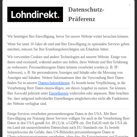
Mit di
Datenschutz-
Präferenz
Wir benötigen Ihre Einwilligung, bevor Sie unsere Website weiter besuchen können.
Wenn Sie unter 16 Jahre alt sind und Ihre Einwilligung zu optionalen Services geben
möchten, müssen Sie Ihre Erziehungsberechtigten um Erlaubnis bitten.
Wir verwenden Cookies und andere Technologien auf unserer Website. Einige von
ihnen sind essenziell, während andere uns helfen, diese Website und Ihre Erfahrung
zu verbessern.
Personenbezogene Daten können verarbeitet werden (z. B. IP-
Adressen), z. B. für personalisierte Anzeigen und Inhalte oder die Messung von
Anzeigen und Inhalten.
Weitere Informationen über die Verwendung Ihrer Daten
finden Sie in unserer
Datenschutzerklärung
.
Es besteht keine Verpflichtung, in die
Verarbeitung Ihrer Daten einzuwilligen, um dieses Angebot zu nutzen.
Sie können
Ihre Auswahl jederzeit unter
Einstellungen
widerrufen oder anpassen.
Bitte beachten
Sie, dass aufgrund individueller Einstellungen möglicherweise nicht alle Funktionen
der Website verfügbar sind.
Einige Services verarbeiten personenbezogene Daten in den USA. Mit Ihrer
Einwilligung zur Nutzung dieser Services willigen Sie auch in die Verarbeitung Ihrer
Daten in den USA gemäß Art. 49 (1) lit. a GDPR ein. Der EuGH stuft die USA als
ein Land mit unzureichendem Datenschutz nach EU-Standards ein. Es besteht
beispielsweise die Gefahr, dass US-Behörden personenbezogene Daten in
Überwachungsprogrammen verarbeiten, ohne dass für Europäerinnen und Europäer