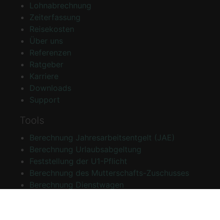
Lohnabrechnung
Zeiterfassung
Reisekosten
Über uns
Referenzen
Ratgeber
Karriere
Downloads
Support
Tools
Berechnung Jahresarbeitsentgelt (JAE)
Berechnung Urlaubsabgeltung
Feststellung der U1-Pflicht
Berechnung des Mutterschafts-Zuschusses
Berechnung Dienstwagen
Rechtliches