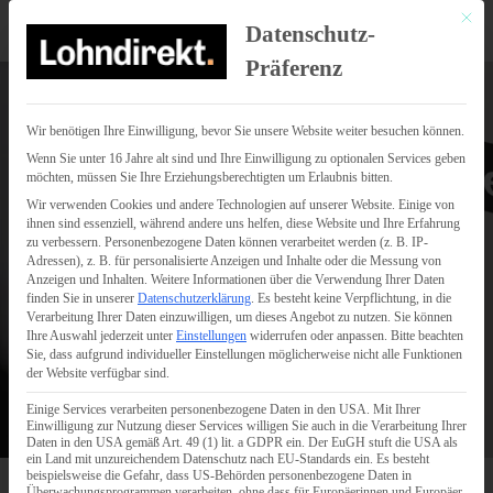
Mit di
Datenschutz-
Präferenz
Wir benötigen Ihre Einwilligung, bevor Sie unsere Website weiter besuchen können.
Wenn Sie unter 16 Jahre alt sind und Ihre Einwilligung zu optionalen Services geben
möchten, müssen Sie Ihre Erziehungsberechtigten um Erlaubnis bitten.
Wir verwenden Cookies und andere Technologien auf unserer Website. Einige von
ihnen sind essenziell, während andere uns helfen, diese Website und Ihre Erfahrung
zu verbessern.
Personenbezogene Daten können verarbeitet werden (z. B. IP-
Adressen), z. B. für personalisierte Anzeigen und Inhalte oder die Messung von
Anzeigen und Inhalten.
Weitere Informationen über die Verwendung Ihrer Daten
finden Sie in unserer
Datenschutzerklärung
.
Es besteht keine Verpflichtung, in die
Verarbeitung Ihrer Daten einzuwilligen, um dieses Angebot zu nutzen.
Sie können
Ihre Auswahl jederzeit unter
Einstellungen
widerrufen oder anpassen.
Bitte beachten
Sie, dass aufgrund individueller Einstellungen möglicherweise nicht alle Funktionen
der Website verfügbar sind.
Einige Services verarbeiten personenbezogene Daten in den USA. Mit Ihrer
Einwilligung zur Nutzung dieser Services willigen Sie auch in die Verarbeitung Ihrer
Daten in den USA gemäß Art. 49 (1) lit. a GDPR ein. Der EuGH stuft die USA als
ein Land mit unzureichendem Datenschutz nach EU-Standards ein. Es besteht
beispielsweise die Gefahr, dass US-Behörden personenbezogene Daten in
Überwachungsprogrammen verarbeiten, ohne dass für Europäerinnen und Europäer