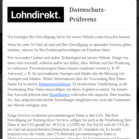
Mit di
Datenschutz-
Präferenz
Wir benötigen Ihre Einwilligung, bevor Sie unsere Website weiter besuchen können.
Wenn Sie unter 16 Jahre alt sind und Ihre Einwilligung zu optionalen Services geben
möchten, müssen Sie Ihre Erziehungsberechtigten um Erlaubnis bitten.
Wir verwenden Cookies und andere Technologien auf unserer Website. Einige von
ihnen sind essenziell, während andere uns helfen, diese Website und Ihre Erfahrung
zu verbessern.
Personenbezogene Daten können verarbeitet werden (z. B. IP-
Adressen), z. B. für personalisierte Anzeigen und Inhalte oder die Messung von
Anzeigen und Inhalten.
Weitere Informationen über die Verwendung Ihrer Daten
finden Sie in unserer
Datenschutzerklärung
.
Es besteht keine Verpflichtung, in die
Verarbeitung Ihrer Daten einzuwilligen, um dieses Angebot zu nutzen.
Sie können
Ihre Auswahl jederzeit unter
Einstellungen
widerrufen oder anpassen.
Bitte beachten
Sie, dass aufgrund individueller Einstellungen möglicherweise nicht alle Funktionen
der Website verfügbar sind.
Einige Services verarbeiten personenbezogene Daten in den USA. Mit Ihrer
Einwilligung zur Nutzung dieser Services willigen Sie auch in die Verarbeitung Ihrer
Daten in den USA gemäß Art. 49 (1) lit. a GDPR ein. Der EuGH stuft die USA als
ein Land mit unzureichendem Datenschutz nach EU-Standards ein. Es besteht
beispielsweise die Gefahr, dass US-Behörden personenbezogene Daten in
Überwachungsprogrammen verarbeiten, ohne dass für Europäerinnen und Europäer