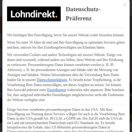
Mit di
Datenschutz-
Präferenz
Wir benötigen Ihre Einwilligung, bevor Sie unsere Website weiter besuchen können.
Wenn Sie unter 16 Jahre alt sind und Ihre Einwilligung zu optionalen Services geben
möchten, müssen Sie Ihre Erziehungsberechtigten um Erlaubnis bitten.
Wir verwenden Cookies und andere Technologien auf unserer Website. Einige von
ihnen sind essenziell, während andere uns helfen, diese Website und Ihre Erfahrung
zu verbessern.
Personenbezogene Daten können verarbeitet werden (z. B. IP-
Adressen), z. B. für personalisierte Anzeigen und Inhalte oder die Messung von
Anzeigen und Inhalten.
Weitere Informationen über die Verwendung Ihrer Daten
finden Sie in unserer
Datenschutzerklärung
.
Es besteht keine Verpflichtung, in die
Verarbeitung Ihrer Daten einzuwilligen, um dieses Angebot zu nutzen.
Sie können
Ihre Auswahl jederzeit unter
Einstellungen
widerrufen oder anpassen.
Bitte beachten
Sie, dass aufgrund individueller Einstellungen möglicherweise nicht alle Funktionen
der Website verfügbar sind.
Einige Services verarbeiten personenbezogene Daten in den USA. Mit Ihrer
Einwilligung zur Nutzung dieser Services willigen Sie auch in die Verarbeitung Ihrer
Daten in den USA gemäß Art. 49 (1) lit. a GDPR ein. Der EuGH stuft die USA als
ein Land mit unzureichendem Datenschutz nach EU-Standards ein. Es besteht
beispielsweise die Gefahr, dass US-Behörden personenbezogene Daten in
Überwachungsprogrammen verarbeiten, ohne dass für Europäerinnen und Europäer