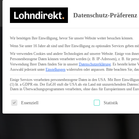
Datenschutz-Präferenz
Wir benötigen Ihre Einwilligung, bevor Sie unsere Website weiter besuchen können.
Wenn Sie unter 16 Jahre alt sind und Ihre Einwilligung zu optionalen Services geben mö
Wir verwenden Cookies und andere Technologien auf unserer Website. Einige von ihnen 
Personenbezogene Daten können verarbeitet werden (z. B. IP-Adressen), z. B. für perso
IHR LOHN RATGEBER BEI AKTUELLEN L
Verwendung Ihrer Daten finden Sie in unserer
Datenschutzerklärung
.
Es besteht keine 
Auswahl jederzeit unter
Einstellungen
widerrufen oder anpassen.
Bitte beachten Sie, da
Alles über ex
Einige Services verarbeiten personenbezogene Daten in den USA. Mit Ihrer Einwilligun
(1) lit. a GDPR ein. Der EuGH stuft die USA als ein Land mit unzureichendem Datensc
Lohnabrechn
Daten in Überwachungsprogrammen verarbeiten, ohne dass für Europäerinnen und Europ
Es folgt eine Liste der Service-Gruppen, für die eine Einwilligun
Essenziell
Statistik