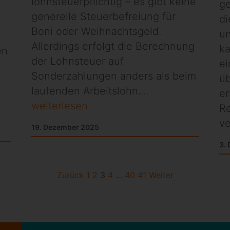
lohnsteuerpflichtig – es gibt keine
ge
generelle Steuerbefreiung für
di
Boni oder Weihnachtsgeld.
u
Allerdings erfolgt die Berechnung
ka
en
der Lohnsteuer auf
ei
Sonderzahlungen anders als beim
ü
laufenden Arbeitslohn....
er
weiterlesen
R
ve
19. Dezember 2025
3.
Zurück
1
2
3
4
…
40
41
Weiter