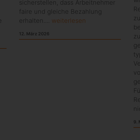
sicherstellen, dass Arbeitnehmer
Re
n
faire und gleiche Bezahlung
zu
e
erhalten....
weiterlesen
be
12. März 2026
zu
ge
ty
Ve
vo
ge
Fü
Re
ni
9.