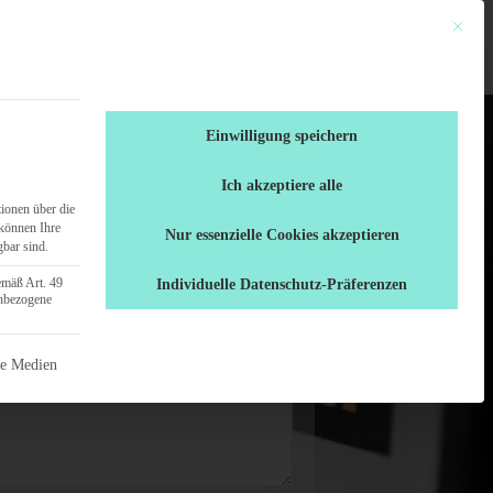
Mit dies
en
Ratgeber
0461 / 70 71 555
Einwilligung speichern
Ich akzeptiere alle
ionen über die
können Ihre
Nur essenzielle Cookies akzeptieren
gbar sind.
emäß Art. 49
Individuelle Datenschutz-Präferenzen
enbezogene
 nicht abgewählt werden.
ne Medien