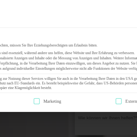
Leistungen
HR-Software
Über uns
Referenz
chten, müssen Sie Ihre Erziehungsberechtigten um Erlaubnis bitten.
sind essenziell, während andere uns helfen, diese Website und Ihre Erfahrung zu verbessern.
nalisierte Anzeigen und Inhalte oder die Messung von Anzeigen und Inhalten.
Weitere Informat
OHN-THEMEN
ANGEBOT ANFORDERN
Verpflichtung, in die Verarbeitung Ihrer Daten einzuwilligen, um dieses Angebot zu nutzen.
Sie 
ss aufgrund individueller Einstellungen möglicherweise nicht alle Funktionen der Website verfü
terne
g zur Nutzung dieser Services willigen Sie auch in die Verarbeitung Ihrer Daten in den USA g
hutz nach EU-Standards ein. Es besteht beispielsweise die Gefahr, dass US-Behörden person
ungen
äer eine Klagemöglichkeit besteht.
g erteilt werden kann. Die erste Service-Gruppe ist essenziell und kann
Marketing
Exter