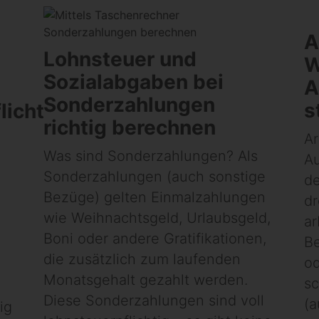
A
Lohnsteuer und
W
Sozialabgaben bei
A
Sonderzahlungen
s
licht
richtig berechnen
Ar
Was sind Sonderzahlungen? Als
Au
Sonderzahlungen (auch sonstige
de
Bezüge) gelten Einmalzahlungen
dr
wie Weihnachtsgeld, Urlaubsgeld,
ar
Boni oder andere Gratifikationen,
B
die zusätzlich zum laufenden
od
Monatsgehalt gezahlt werden.
sc
Diese Sonderzahlungen sind voll
(a
ig