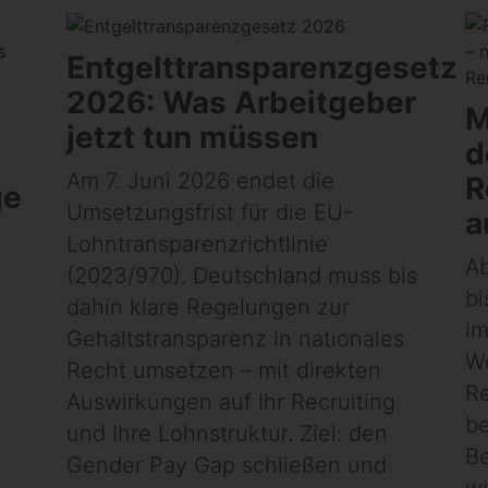
Entgelttransparenzgesetz
2026: Was Arbeitgeber
M
jetzt tun müssen
d
Am 7. Juni 2026 endet die
R
ge
Umsetzungsfrist für die EU-
a
Lohntransparenzrichtlinie
Ab
n
(2023/970). Deutschland muss bis
bi
dahin klare Regelungen zur
im
Gehaltstransparenz in nationales
We
Recht umsetzen – mit direkten
Re
Auswirkungen auf Ihr Recruiting
be
und Ihre Lohnstruktur. Ziel: den
Be
Gender Pay Gap schließen und
wi