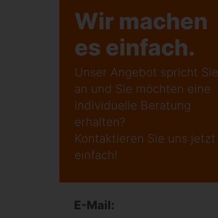
Wir machen
es einfach.
Unser Angebot spricht Si
an und Sie möchten eine
individuelle Beratung
erhalten?
Kontaktieren Sie uns jetzt
einfach!
E-Mail: