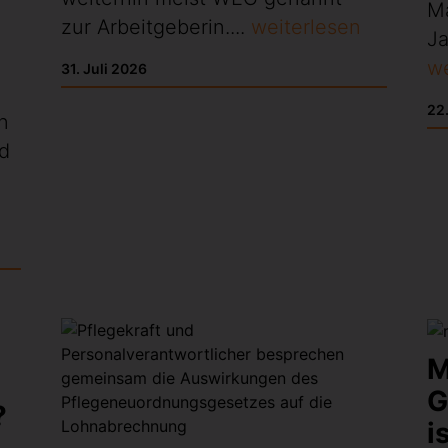
M
zur Arbeitgeberin....
weiterlesen
Ja
we
31. Juli 2026
22.
n
nd
M
G
?
i