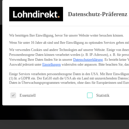
Datenschutz-Präferenz
Wir benötigen Ihre Einwilligung, bevor Sie unsere Website weiter besuchen können.
Wenn Sie unter 16 Jahre alt sind und Ihre Einwilligung zu optionalen Services geben mö
Wir verwenden Cookies und andere Technologien auf unserer Website. Einige von ihnen 
Personenbezogene Daten können verarbeitet werden (z. B. IP-Adressen), z. B. für perso
Verwendung Ihrer Daten finden Sie in unserer
Datenschutzerklärung
.
Es besteht keine 
Auswahl jederzeit unter
Einstellungen
widerrufen oder anpassen.
Bitte beachten Sie, da
Einige Services verarbeiten personenbezogene Daten in den USA. Mit Ihrer Einwilligun
(1) lit. a GDPR ein. Der EuGH stuft die USA als ein Land mit unzureichendem Datensc
Daten in Überwachungsprogrammen verarbeiten, ohne dass für Europäerinnen und Europ
Es folgt eine Liste der Service-Gruppen, für die eine Einwilligun
Essenziell
Statistik