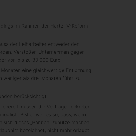
erdings im Rahmen der Hartz-IV-Reform
muss der Leiharbeiter entweder den
werden. Verstoßen Unternehmen gegen
er von bis zu 30.000 Euro.
 Monaten eine gleichwertige Entlohnung
n weniger als drei Monaten führt zu
unden berücksichtigt.
Generell müssen die Verträge konkreter
 möglich. Bisher war es so, dass, wenn
n sich dieses „Bonbon“ zunutze machen
rlaubnis“ bezeichnet, nicht mehr erlaubt