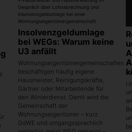
Insolvenzgeldumlage
R
bei WEGs: Warum keine
u
U3 anfällt
A
ng
A
Wohnungseigentümergemeinschaften
k
beschäftigen häufig eigene
z
Hausmeister, Reinigungskräfte,
U
Gärtner oder Mitarbeitende für
d
u
den Winterdienst. Damit wird die
an
Gemeinschaft der
Be
Wohnungseigentümer – kurz
ür
un
GdWE und umgangssprachlich
m
be
weiterhin meist WEG genannt –