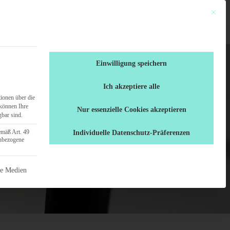
Mit dies
en
Ratgeber
0461 / 70 71 555
Einwilligung speichern
Ich akzeptiere alle
ionen über die
können Ihre
Nur essenzielle Cookies akzeptieren
gbar sind.
emäß Art. 49
Individuelle Datenschutz-Präferenzen
enbezogene
 nicht abgewählt werden.
ne Medien