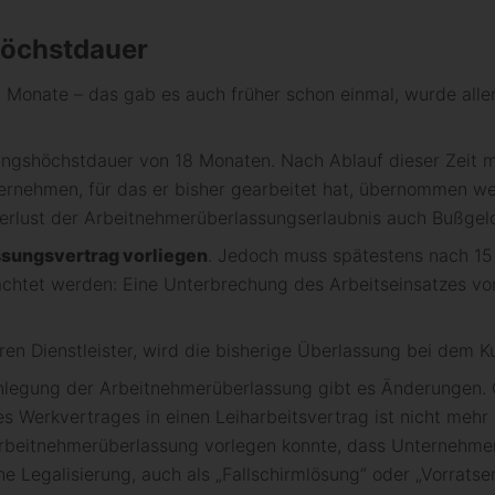
höchstdauer
 Monate – das gab es auch früher schon einmal, wurde all
sungshöchstdauer von 18 Monaten. Nach Ablauf dieser Zeit 
ternehmen, für das er bisher gearbeitet hat, übernommen 
rlust der Arbeitnehmerüberlassungserlaubnis auch Bußgeld
ssungsvertrag vorliegen
. Jedoch muss spätestens nach 15
achtet werden: Eine Unterbrechung des Arbeitseinsatzes vo
ren Dienstleister, wird die bisherige Überlassung bei dem K
enlegung der Arbeitnehmerüberlassung gibt es Änderungen. 
nes Werkvertrages in einen Leiharbeitsvertrag ist nicht mehr
Arbeitnehmerüberlassung vorlegen konnte, dass Unternehme
he Legalisierung, auch als „Fallschirmlösung“ oder „Vorratse