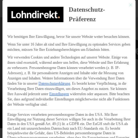
Mit di
Datenschutz-
Präferenz
Wir benötigen Ihre Einwilligung, bevor Sie unsere Website weiter besuchen können.
Wenn Sie unter 16 Jahre alt sind und Ihre Einwilligung zu optionalen Services geben
möchten, müssen Sie Ihre Erziehungsberechtigten um Erlaubnis bitten.
Wir verwenden Cookies und andere Technologien auf unserer Website. Einige von
ihnen sind essenziell, während andere uns helfen, diese Website und Ihre Erfahrung
zu verbessern.
Personenbezogene Daten können verarbeitet werden (z. B. IP-
Adressen), z. B. für personalisierte Anzeigen und Inhalte oder die Messung von
Anzeigen und Inhalten.
Weitere Informationen über die Verwendung Ihrer Daten
finden Sie in unserer
Datenschutzerklärung
.
Es besteht keine Verpflichtung, in die
Verarbeitung Ihrer Daten einzuwilligen, um dieses Angebot zu nutzen.
Sie können
Ihre Auswahl jederzeit unter
Einstellungen
widerrufen oder anpassen.
Bitte beachten
Sie, dass aufgrund individueller Einstellungen möglicherweise nicht alle Funktionen
der Website verfügbar sind.
Einige Services verarbeiten personenbezogene Daten in den USA. Mit Ihrer
Einwilligung zur Nutzung dieser Services willigen Sie auch in die Verarbeitung Ihrer
Daten in den USA gemäß Art. 49 (1) lit. a GDPR ein. Der EuGH stuft die USA als
ein Land mit unzureichendem Datenschutz nach EU-Standards ein. Es besteht
beispielsweise die Gefahr, dass US-Behörden personenbezogene Daten in
Überwachungsprogrammen verarbeiten, ohne dass für Europäerinnen und Europäer