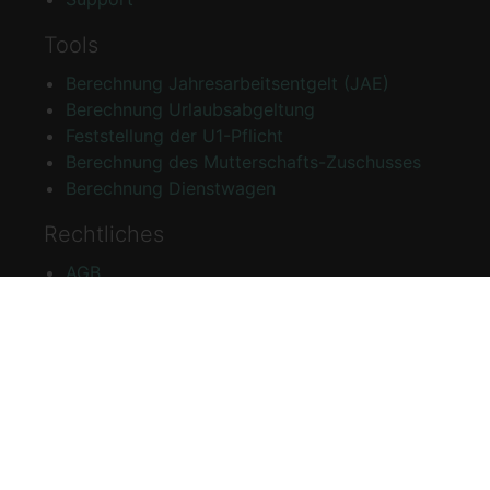
Tools
Berechnung Jahresarbeitsentgelt (JAE)
Berechnung Urlaubsabgeltung
Feststellung der U1-Pflicht
Berechnung des Mutterschafts-Zuschusses
Berechnung Dienstwagen
Rechtliches
AGB
Disclaimer
Impressum
Datenschutzerklärung
Bestätigtes Vertrauen