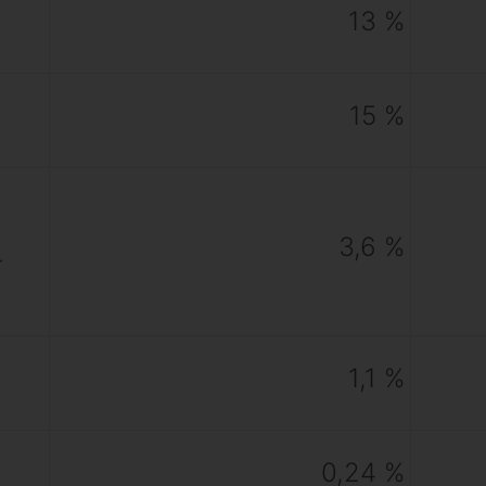
13 %
15 %
3,6 %
r
n
1,1 %
n
0,24 %