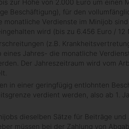
bis zur Höhe von 2.000 Euro um einen M
tige Beschäftigung), für den vollumfängl
 monatliche Verdienste im Minijob sind 
eingehalten wird (bis zu 6.456 Euro / 12
chreitungen (z.B. Krankheitsvertretung)
 eines Jahres- die monatliche Verdiens
werden. Der Jahreszeitraum wird vom Ar
lt.
en in einer geringfügig entlohnten Besc
itsgrenze verdient werden, also ab 1. 
nijobs dieselben Sätze für Beiträge un
eber müssen bei der Zahlung von Abga