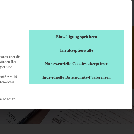
Mit dies
en
Ratgeber
0461 / 70 71 555
Einwilligung speichern
Ich akzeptiere alle
ionen über die
können Ihre
Nur essenzielle Cookies akzeptieren
gbar sind.
emäß Art. 49
Individuelle Datenschutz-Präferenzen
enbezogene
 nicht abgewählt werden.
ne Medien