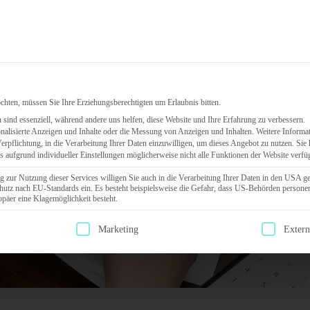
Leistungen
HR-Software
Über uns
Referenz
chten, müssen Sie Ihre Erziehungsberechtigten um Erlaubnis bitten.
sind essenziell, während andere uns helfen, diese Website und Ihre Erfahrung zu verbessern.
nalisierte Anzeigen und Inhalte oder die Messung von Anzeigen und Inhalten.
Weitere Informat
Verpflichtung, in die Verarbeitung Ihrer Daten einzuwilligen, um dieses Angebot zu nutzen.
Sie 
ss aufgrund individueller Einstellungen möglicherweise nicht alle Funktionen der Website verfü
g zur Nutzung dieser Services willigen Sie auch in die Verarbeitung Ihrer Daten in den USA g
hutz nach EU-Standards ein. Es besteht beispielsweise die Gefahr, dass US-Behörden person
äer eine Klagemöglichkeit besteht.
g erteilt werden kann. Die erste Service-Gruppe ist essenziell und kann
Marketing
Exter