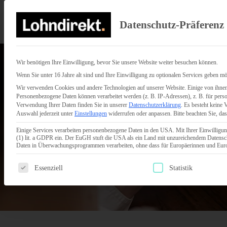
Datenschutz-Präferenz
Wir benötigen Ihre Einwilligung, bevor Sie unsere Website weiter besuchen können.
Wenn Sie unter 16 Jahre alt sind und Ihre Einwilligung zu optionalen Services geben mö
Wir verwenden Cookies und andere Technologien auf unserer Website. Einige von ihnen 
Personenbezogene Daten können verarbeitet werden (z. B. IP-Adressen), z. B. für perso
Verwendung Ihrer Daten finden Sie in unserer
Datenschutzerklärung
.
Es besteht keine 
Auswahl jederzeit unter
Einstellungen
widerrufen oder anpassen.
Bitte beachten Sie, da
Einige Services verarbeiten personenbezogene Daten in den USA. Mit Ihrer Einwilligun
(1) lit. a GDPR ein. Der EuGH stuft die USA als ein Land mit unzureichendem Datensc
Daten in Überwachungsprogrammen verarbeiten, ohne dass für Europäerinnen und Europ
Es folgt eine Liste der Service-Gruppen, für die eine Einwilligun
Essenziell
Statistik