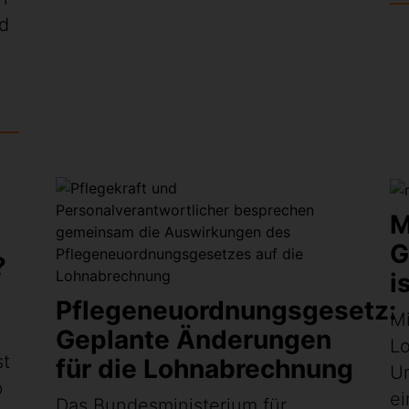
nd
M
G
?
i
Pflegeneuordnungsgesetz:
Mi
Geplante Änderungen
L
st
für die Lohnabrechnung
Un
b
ei
Das Bundesministerium für