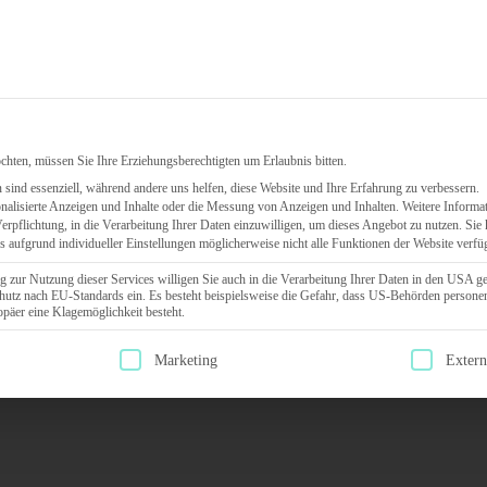
Leistungen
HR-Software
Über uns
Referenz
chten, müssen Sie Ihre Erziehungsberechtigten um Erlaubnis bitten.
sind essenziell, während andere uns helfen, diese Website und Ihre Erfahrung zu verbessern.
nalisierte Anzeigen und Inhalte oder die Messung von Anzeigen und Inhalten.
Weitere Informat
Verpflichtung, in die Verarbeitung Ihrer Daten einzuwilligen, um dieses Angebot zu nutzen.
Sie 
ss aufgrund individueller Einstellungen möglicherweise nicht alle Funktionen der Website verfü
g zur Nutzung dieser Services willigen Sie auch in die Verarbeitung Ihrer Daten in den USA g
hutz nach EU-Standards ein. Es besteht beispielsweise die Gefahr, dass US-Behörden person
äer eine Klagemöglichkeit besteht.
g erteilt werden kann. Die erste Service-Gruppe ist essenziell und kann
Marketing
Exter