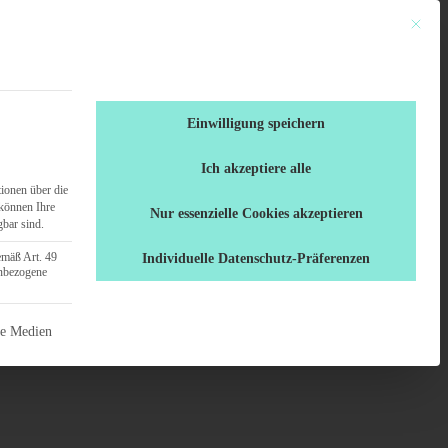
Mit dies
en
Ratgeber
0461 / 70 71 555
Einwilligung speichern
Ich akzeptiere alle
ionen über die
können Ihre
Nur essenzielle Cookies akzeptieren
gbar sind.
emäß Art. 49
Individuelle Datenschutz-Präferenzen
enbezogene
 nicht abgewählt werden.
ne Medien