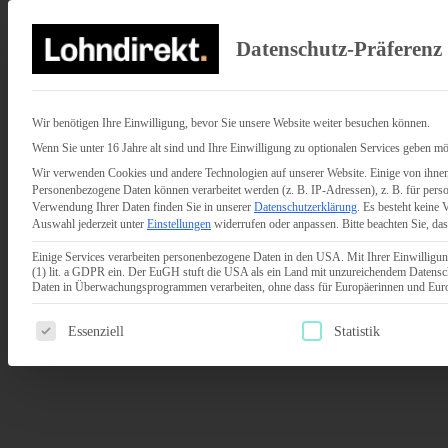
Datenschutz-Präferenz
Wir benötigen Ihre Einwilligung, bevor Sie unsere Website weiter besuchen können.
Wenn Sie unter 16 Jahre alt sind und Ihre Einwilligung zu optionalen Services geben mö
Wir verwenden Cookies und andere Technologien auf unserer Website. Einige von ihnen 
Personenbezogene Daten können verarbeitet werden (z. B. IP-Adressen), z. B. für perso
Verwendung Ihrer Daten finden Sie in unserer
Datenschutzerklärung
.
Es besteht keine 
Auswahl jederzeit unter
Einstellungen
widerrufen oder anpassen.
Bitte beachten Sie, da
Einige Services verarbeiten personenbezogene Daten in den USA. Mit Ihrer Einwilligun
(1) lit. a GDPR ein. Der EuGH stuft die USA als ein Land mit unzureichendem Datensc
Daten in Überwachungsprogrammen verarbeiten, ohne dass für Europäerinnen und Europ
Es folgt eine Liste der Service-Gruppen, für die eine Einwilligun
Essenziell
Statistik