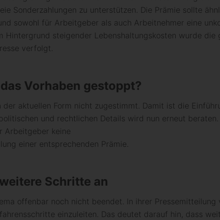
eie Sonderzahlungen zu unterstützen. Die Prämie sollte ähnl
d sowohl für Arbeitgeber als auch Arbeitnehmer eine unkom
em Hintergrund steigender Lebenshaltungskosten wurde die
esse verfolgt.
 das Vorhaben gestoppt?
der aktuellen Form nicht zugestimmt. Damit ist die Einführ
olitischen und rechtlichen Details wird nun erneut beraten.
r Arbeitgeber keine
hlung einer entsprechenden Prämie.
eitere Schritte an
hema offenbar noch nicht beendet. In ihrer Pressemitteilun
ahrensschritte einzuleiten. Das deutet darauf hin, dass wei