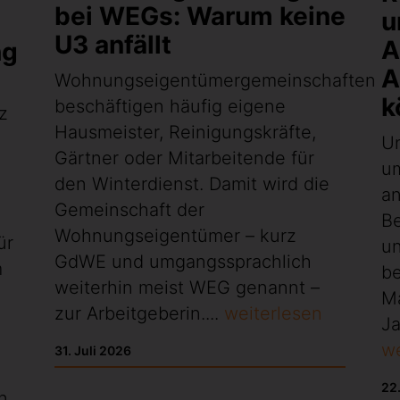
bei WEGs: Warum keine
u
U3 anfällt
A
ng
A
Wohnungseigentümergemeinschaften
k
beschäftigen häufig eigene
z
Hausmeister, Reinigungskräfte,
U
Gärtner oder Mitarbeitende für
d
u
den Winterdienst. Damit wird die
an
Gemeinschaft der
Be
Wohnungseigentümer – kurz
ür
un
GdWE und umgangssprachlich
m
be
weiterhin meist WEG genannt –
M
zur Arbeitgeberin....
weiterlesen
Ja
we
31. Juli 2026
22.
n