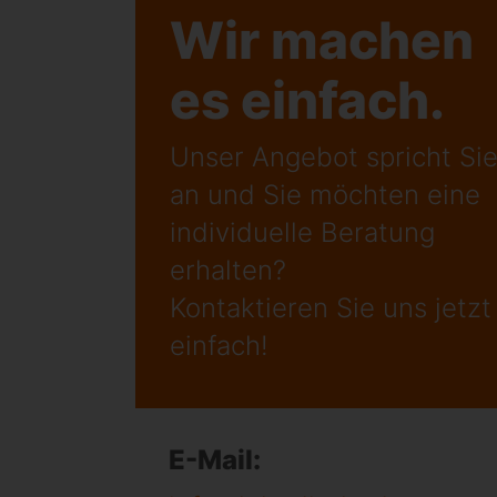
Wir machen
es einfach.
Unser Angebot spricht Si
an und Sie möchten eine
individuelle Beratung
erhalten?
Kontaktieren Sie uns jetzt
einfach!
E-Mail: