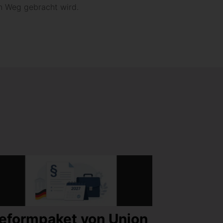
en Weg gebracht wird.
eformpaket von Union