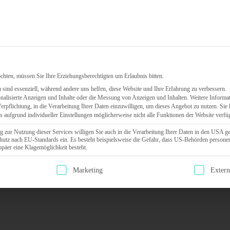
Leistungen
HR-Software
Über uns
Referenz
chten, müssen Sie Ihre Erziehungsberechtigten um Erlaubnis bitten.
sind essenziell, während andere uns helfen, diese Website und Ihre Erfahrung zu verbessern.
nalisierte Anzeigen und Inhalte oder die Messung von Anzeigen und Inhalten.
Weitere Informat
Verpflichtung, in die Verarbeitung Ihrer Daten einzuwilligen, um dieses Angebot zu nutzen.
Sie 
ss aufgrund individueller Einstellungen möglicherweise nicht alle Funktionen der Website verfü
g zur Nutzung dieser Services willigen Sie auch in die Verarbeitung Ihrer Daten in den USA g
hutz nach EU-Standards ein. Es besteht beispielsweise die Gefahr, dass US-Behörden person
äer eine Klagemöglichkeit besteht.
g erteilt werden kann. Die erste Service-Gruppe ist essenziell und kann
Marketing
Exter