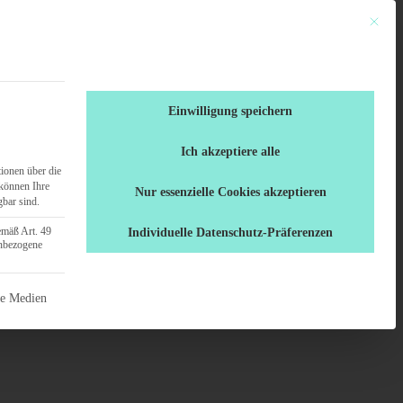
Mit dies
en
Ratgeber
0461 / 70 71 555
Einwilligung speichern
Ich akzeptiere alle
ionen über die
können Ihre
Nur essenzielle Cookies akzeptieren
gbar sind.
emäß Art. 49
Individuelle Datenschutz-Präferenzen
enbezogene
 nicht abgewählt werden.
ne Medien