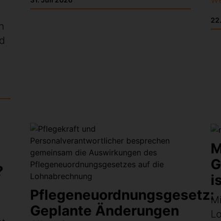
22.
n
nd
M
G
?
i
Pflegeneuordnungsgesetz:
Mi
Geplante Änderungen
L