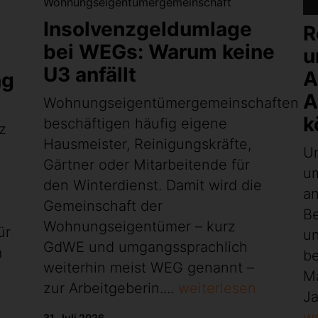
Insolvenzgeldumlage
R
bei WEGs: Warum keine
u
U3 anfällt
A
ng
A
Wohnungseigentümergemeinschaften
k
beschäftigen häufig eigene
z
Hausmeister, Reinigungskräfte,
U
Gärtner oder Mitarbeitende für
d
u
den Winterdienst. Damit wird die
an
Gemeinschaft der
Be
Wohnungseigentümer – kurz
ür
un
GdWE und umgangssprachlich
m
be
weiterhin meist WEG genannt –
M
zur Arbeitgeberin....
weiterlesen
Ja
we
31. Juli 2026