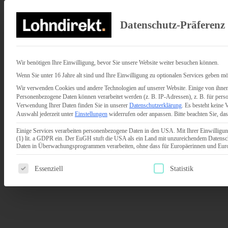
Datenschutz-Präferenz
Wir benötigen Ihre Einwilligung, bevor Sie unsere Website weiter besuchen können.
Wenn Sie unter 16 Jahre alt sind und Ihre Einwilligung zu optionalen Services geben mö
Wir verwenden Cookies und andere Technologien auf unserer Website. Einige von ihnen 
Personenbezogene Daten können verarbeitet werden (z. B. IP-Adressen), z. B. für perso
Verwendung Ihrer Daten finden Sie in unserer
Datenschutzerklärung
.
Es besteht keine 
Auswahl jederzeit unter
Einstellungen
widerrufen oder anpassen.
Bitte beachten Sie, da
Einige Services verarbeiten personenbezogene Daten in den USA. Mit Ihrer Einwilligun
(1) lit. a GDPR ein. Der EuGH stuft die USA als ein Land mit unzureichendem Datensc
Daten in Überwachungsprogrammen verarbeiten, ohne dass für Europäerinnen und Europ
Es folgt eine Liste der Service-Gruppen, für die eine Einwilligun
Essenziell
Statistik