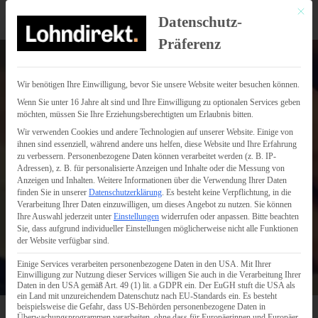
Mit di
Datenschutz-
Präferenz
Wir benötigen Ihre Einwilligung, bevor Sie unsere Website weiter besuchen können.
Wenn Sie unter 16 Jahre alt sind und Ihre Einwilligung zu optionalen Services geben
möchten, müssen Sie Ihre Erziehungsberechtigten um Erlaubnis bitten.
Wir verwenden Cookies und andere Technologien auf unserer Website. Einige von
ihnen sind essenziell, während andere uns helfen, diese Website und Ihre Erfahrung
zu verbessern.
Personenbezogene Daten können verarbeitet werden (z. B. IP-
Adressen), z. B. für personalisierte Anzeigen und Inhalte oder die Messung von
Anzeigen und Inhalten.
Weitere Informationen über die Verwendung Ihrer Daten
finden Sie in unserer
Datenschutzerklärung
.
Es besteht keine Verpflichtung, in die
Verarbeitung Ihrer Daten einzuwilligen, um dieses Angebot zu nutzen.
Sie können
Ihre Auswahl jederzeit unter
Einstellungen
widerrufen oder anpassen.
Bitte beachten
Sie, dass aufgrund individueller Einstellungen möglicherweise nicht alle Funktionen
der Website verfügbar sind.
Einige Services verarbeiten personenbezogene Daten in den USA. Mit Ihrer
Einwilligung zur Nutzung dieser Services willigen Sie auch in die Verarbeitung Ihrer
Daten in den USA gemäß Art. 49 (1) lit. a GDPR ein. Der EuGH stuft die USA als
ein Land mit unzureichendem Datenschutz nach EU-Standards ein. Es besteht
beispielsweise die Gefahr, dass US-Behörden personenbezogene Daten in
Überwachungsprogrammen verarbeiten, ohne dass für Europäerinnen und Europäer