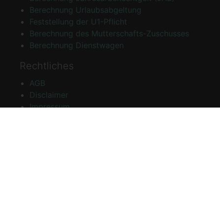
Berechnung Urlaubsabgeltung
Feststellung der U1-Pflicht
Berechnung des Mutterschafts-Zuschusses
Berechnung Dienstwagen
Rechtliches
AGB
Disclaimer
Impressum
Datenschutzerklärung
Bestätigtes Vertrauen