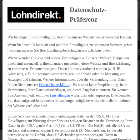
Mit di
Datenschutz-
Präferenz
Wir benötigen Ihre Einwilligung, bevor Sie unsere Website weiter besuchen können.
Wenn Sie unter 16 Jahre alt sind und Ihre Einwilligung zu optionalen Services geben
möchten, müssen Sie Ihre Erziehungsberechtigten um Erlaubnis bitten.
Wir verwenden Cookies und andere Technologien auf unserer Website. Einige von
ihnen sind essenziell, während andere uns helfen, diese Website und Ihre Erfahrung
zu verbessern.
Personenbezogene Daten können verarbeitet werden (z. B. IP-
Adressen), z. B. für personalisierte Anzeigen und Inhalte oder die Messung von
Anzeigen und Inhalten.
Weitere Informationen über die Verwendung Ihrer Daten
finden Sie in unserer
Datenschutzerklärung
.
Es besteht keine Verpflichtung, in die
Verarbeitung Ihrer Daten einzuwilligen, um dieses Angebot zu nutzen.
Sie können
Ihre Auswahl jederzeit unter
Einstellungen
widerrufen oder anpassen.
Bitte beachten
Sie, dass aufgrund individueller Einstellungen möglicherweise nicht alle Funktionen
der Website verfügbar sind.
Einige Services verarbeiten personenbezogene Daten in den USA. Mit Ihrer
Einwilligung zur Nutzung dieser Services willigen Sie auch in die Verarbeitung Ihrer
Daten in den USA gemäß Art. 49 (1) lit. a GDPR ein. Der EuGH stuft die USA als
ein Land mit unzureichendem Datenschutz nach EU-Standards ein. Es besteht
beispielsweise die Gefahr, dass US-Behörden personenbezogene Daten in
Überwachungsprogrammen verarbeiten, ohne dass für Europäerinnen und Europäer