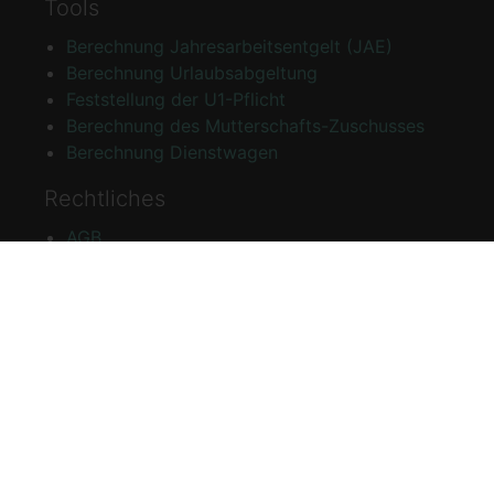
Tools
Berechnung Jahresarbeitsentgelt (JAE)
Berechnung Urlaubsabgeltung
Feststellung der U1-Pflicht
Berechnung des Mutterschafts-Zuschusses
Berechnung Dienstwagen
Rechtliches
AGB
Disclaimer
Impressum
Datenschutzerklärung
Bestätigtes Vertrauen